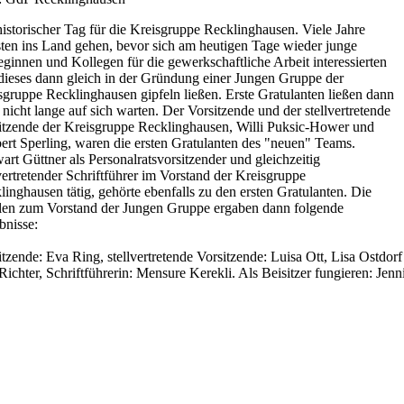
historischer Tag für die Kreisgruppe Recklinghausen. Viele Jahre
ten ins Land gehen, bevor sich am heutigen Tage wieder junge
eginnen und Kollegen für die gewerkschaftliche Arbeit interessierten
dieses dann gleich in der Gründung einer Jungen Gruppe der
sgruppe Recklinghausen gipfeln ließen. Erste Gratulanten ließen dann
 nicht lange auf sich warten. Der Vorsitzende und der stellvertretende
itzende der Kreisgruppe Recklinghausen, Willi Puksic-Hower und
ert Sperling, waren die ersten Gratulanten des "neuen" Teams.
art Güttner als Personalratsvorsitzender und gleichzeitig
lvertretender Schriftführer im Vorstand der Kreisgruppe
linghausen tätig, gehörte ebenfalls zu den ersten Gratulanten. Die
en zum Vorstand der Jungen Gruppe ergaben dann folgende
bnisse:
itzende: Eva Ring, stellvertretende Vorsitzende: Luisa Ott, Lisa Ostd
Richter, Schriftführerin: Mensure Kerekli. Als Beisitzer fungieren: Je