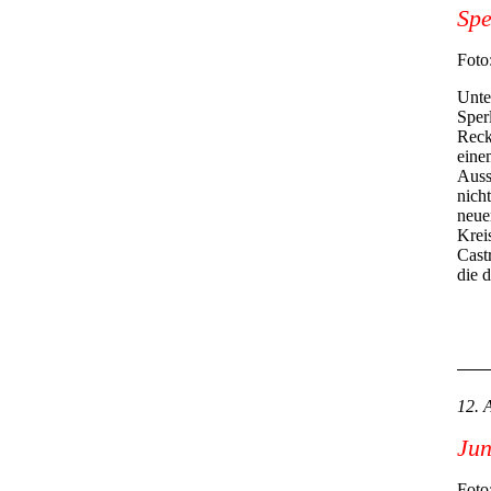
Spe
Foto
Unte
Sper
Reck
eine
Aussa
nich
neue
Krei
Cast
die 
12. 
Jun
Foto