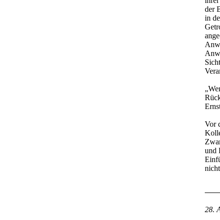
ihre
der 
in d
Getr
ange
Anwä
Anwä
Sich
Vera
„Wen
Rück
Erns
Vor 
Koll
Zwar
und 
Einf
nicht
28. 