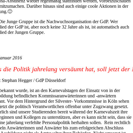
na-Abstinenz wieder regelmäßig stattfinden werden, vorbeizuschauen
mitzumachen. Darüber hinaus sind auch einige coole Aktionen in der
ung.🙂
Die Junge Gruppe ist die Nachwuchsorganisation der GdP. Wer
ied der GdP ist, aber noch keine 32 Jahre als ist, ist automatisch auch
lied der Jungen Gruppe.
Januar 2016
 die Politik jahrelang versäumt hat, soll jetzt de
: Stephan Hegger / GdP Düsseldorf
bekannt wurde, ist an den Karnevalstagen der Einsatz von in der
ildung befindlichen Kommissaranwärterinnen und -anwärtern
ant. Vor dem Hintergrund der Silvester- Vorkommnisse in Köln sehen
 jetzt die politisch Verantwortlichen offenbar unter Zugzwang gesetzt.
rlich sind unsere Studierenden bereit während der Karnevalszeit ihre
eginnen und Kollegen zu unterstützen, aber es kann nicht sein, dass sie
ine jahrelang verfehlte Personalpolitik herhalten sollen. Rein rechtlich
eln Anwärterinnen und Anwärter bis zum erfolgreichen Abschluss