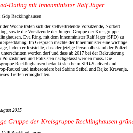
ed-Dating mit Innenminister Ralf Jäger
: Gdp Recklinghausen
r der Woche trafen sich der stellvertretende Vorsitzende, Norbert
ling, sowie die Vorsitzende der Jungen Gruppe der Kreisgruppe
linghausen, Eva Ring, mit dem Innenminister Ralf Jäger (SPD) zu
m Speeddating. Im Gespräch machte der Innenminister eine wichtige
ge, indem er feststellte, dass der jetzige Personalbestand der Polizei
t unterschritten werden darf und dass ab 2017 bei der Rekrutierung
r Polizistinnen und Polizisten nachgefasst werden muss. Die
sgruppe Recklinghausen bedankt sich beim SPD-Stadtverband
rop-Rauxel und insbesondere bei Sabine Seibel und Rajko Kravanja,
dieses Treffen ermöglichten.
August 2015
ge Gruppe der Kreisgruppe Recklinghausen gründ
: GdP Recklinghausen