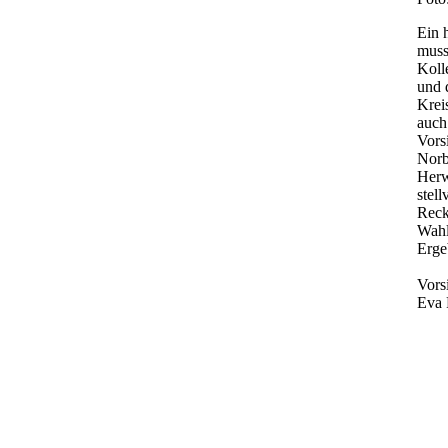
Ein 
muss
Koll
und 
Krei
auch
Vors
Norb
Herw
stel
Reck
Wahl
Erge
Vors
Eva 