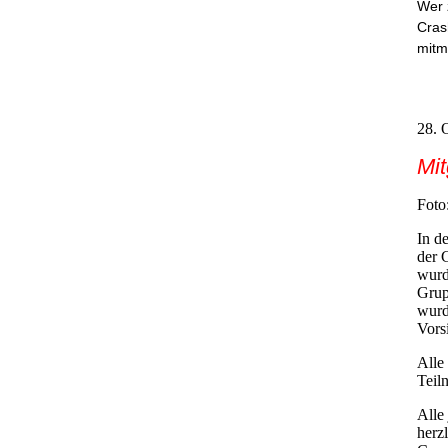
Wer 
Cras
mitm
28. 
Mi
Foto
In d
der 
wurd
Grup
wurd
Vors
Alle
Teil
Alle
herz