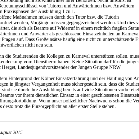
r Ausbildung nicht als Amtswalter ihrer Behörden. Nicht umsonst ist
Betreuungsschlüssel von Tutoren und Anwärterinnen bzw. Anwärtern
en Praxisphasen der Ausbildung 1 zu 1.
offene Maßnahmen müssen durch den Tutor bzw. die Tutorin
ordnet werden, Vorgänge müssen gegengezeichnet werden. Und dies v
rter, die sich als Beamte auf Widerruf in einem rechtlich fragilen Stat
rterinnen und Anwärter als geschlossene Einsatzeinheiten an Karneval e
t Fragen auf. Dass Großeinsätze häufig eine nicht zu unterschätzende Ei
ntwortlichen nicht neu sein.
n die Studierenden die Kollegen zu Karneval unterstützen sollen, muss kl
endeckung vom Dienstherrn haben. Keine Situation darf für die jungen
t Herget, Landesjugendvorsitzender der Jungen Gruppe NRW.
dem Hintergrund der Kölner Einsatzerfahrung und der Häufung von Ang
egen in jüngster Vergangenheit muss sichergestellt sein, dass die Studi
 sind sie durch ihre Ausbildung bereits auf viele Situationen vorbereit
Beamte vor ihrem dienstlichen Einsatz in einer geschlossenen Einsatze
ührungsfortbildung. Wenn unser polizeilicher Nachwuchs schon die Ver
s desto trotz die Fürsorgepflicht an aller erster Stelle stehen.
August 2015