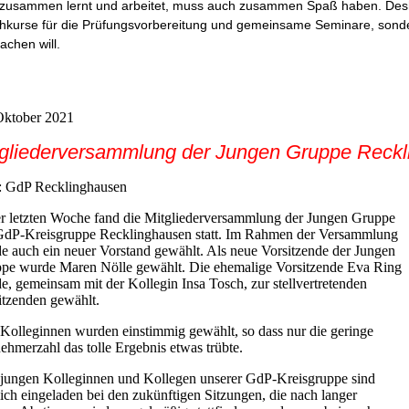
zusammen lernt und arbeitet, muss auch zusammen Spaß haben. Desha
hkurse für die Prüfungsvorbereitung und gemeinsame Seminare, sondern
achen will.
Oktober 2021
tgliederversammlung der Jungen Gruppe Reck
: GdP Recklinghausen
er letzten Woche fand die Mitgliederversammlung der Jungen Gruppe
GdP-Kreisgruppe Recklinghausen statt. Im Rahmen der Versammlung
e auch ein neuer Vorstand gewählt. Als neue Vorsitzende der Jungen
pe wurde Maren Nölle gewählt. Die ehemalige Vorsitzende Eva Ring
e, gemeinsam mit der Kollegin Insa Tosch, zur stellvertretenden
itzenden gewählt.
 Kolleginnen wurden einstimmig gewählt, so dass nur die geringe
nehmerzahl das tolle Ergebnis etwas trübte.
 jungen Kolleginnen und Kollegen unserer GdP-Kreisgruppe sind
lich eingeladen bei den zukünftigen Sitzungen, die nach langer