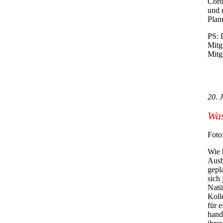
Coro
und 
Plan
PS: 
Mitgl
Mitg
20. 
Was
Foto
Wie 
Ausb
gepl
sich
Natü
Koll
für e
hand